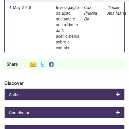
14-May-2018
Investigação
Caz,
Itinose,
da ação
Priscila
Ana Maria
quelante e
Da
antioxidante
da N-
acetilcisteína
sobre o
cádmio
Share
Discover
Author
Contributor