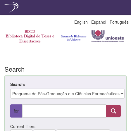
Skip
English
Español
Português
navigation
Search
Search:
for
Current filters: