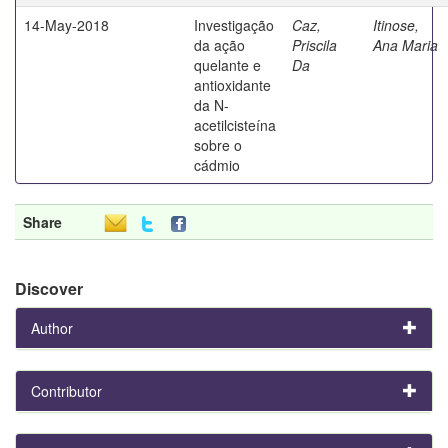
14-May-2018
Investigação
Caz,
Itinose,
da ação
Priscila
Ana Maria
quelante e
Da
antioxidante
da N-
acetilcisteína
sobre o
cádmio
Share
Discover
Author
Contributor