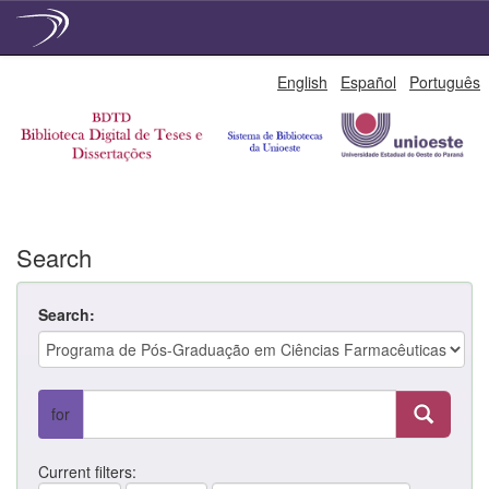
Skip
English
Español
Português
navigation
Search
Search:
for
Current filters: