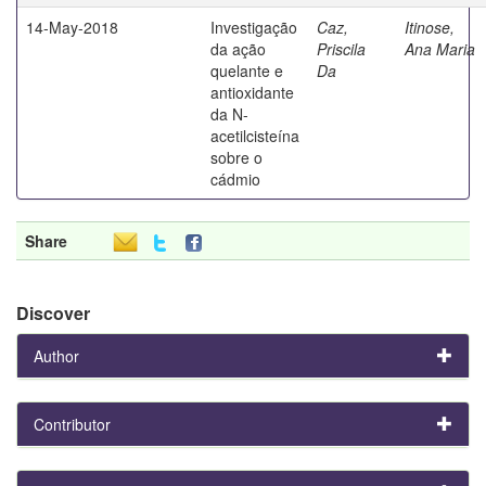
14-May-2018
Investigação
Caz,
Itinose,
da ação
Priscila
Ana Maria
quelante e
Da
antioxidante
da N-
acetilcisteína
sobre o
cádmio
Share
Discover
Author
Contributor