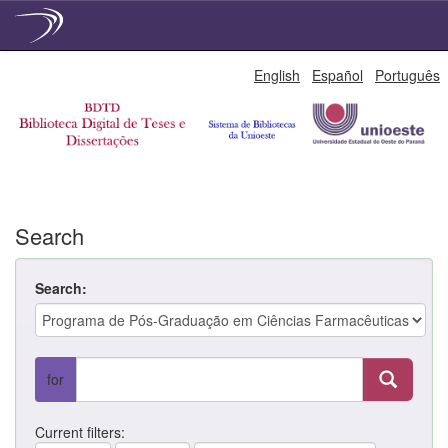
Skip
English
Español
Português
navigation
Search
Search:
for
Current filters: