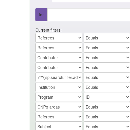
for
Current filters: