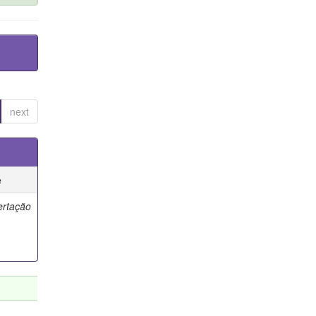
next
e
ertação