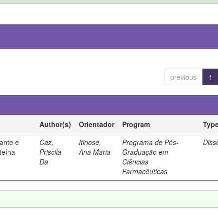
previous
1
Author(s)
Orientador
Program
Typ
ante e
Caz,
Itinose,
Programa de Pós-
Diss
steína
Priscila
Ana Maria
Graduação em
Da
Ciências
Farmacêuticas