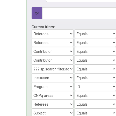
for
Current filters: