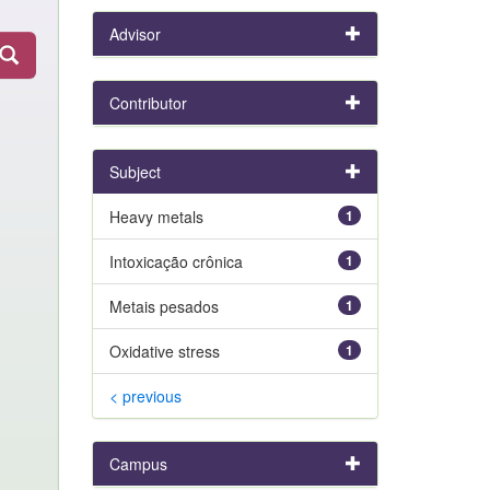
Advisor
Contributor
Subject
Heavy metals
1
Intoxicação crônica
1
Metais pesados
1
Oxidative stress
1
< previous
Campus