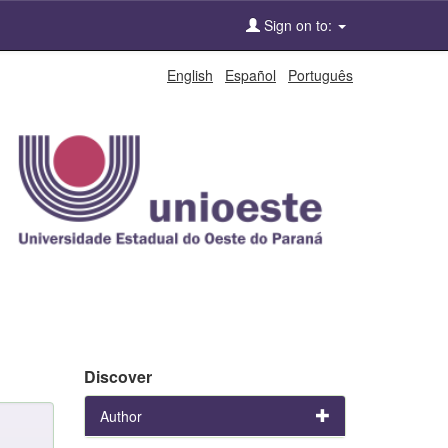
Sign on to:
English
Español
Português
Discover
Author