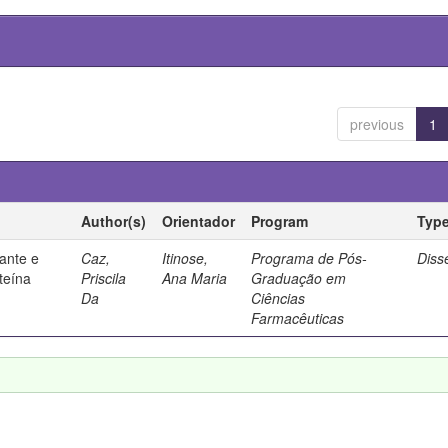
previous
1
Author(s)
Orientador
Program
Typ
ante e
Caz,
Itinose,
Programa de Pós-
Diss
steína
Priscila
Ana Maria
Graduação em
Da
Ciências
Farmacêuticas