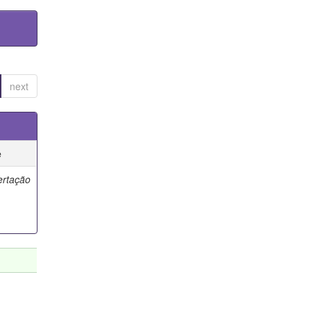
next
e
ertação