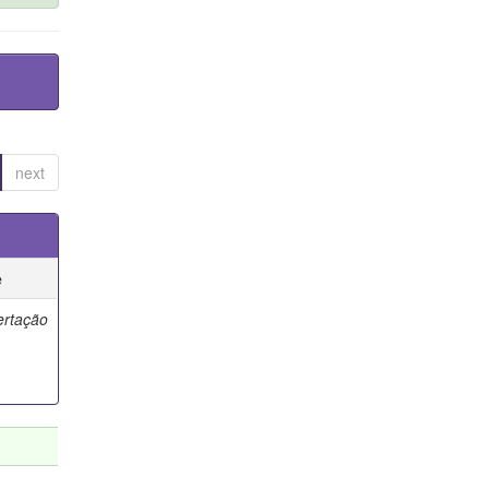
next
e
ertação