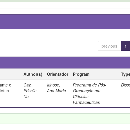
previous
1
Author(s)
Orientador
Program
Typ
ante e
Caz,
Itinose,
Programa de Pós-
Diss
steína
Priscila
Ana Maria
Graduação em
Da
Ciências
Farmacêuticas