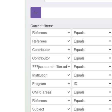
for
Current filters: