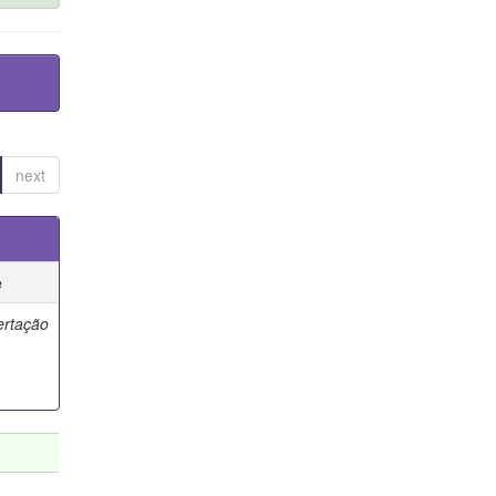
next
e
ertação