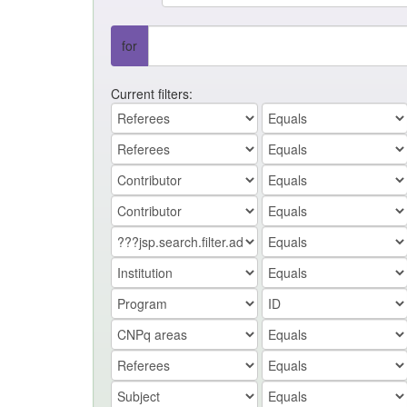
for
Current filters: