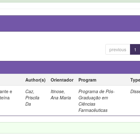
previous
1
Author(s)
Orientador
Program
Typ
ante e
Caz,
Itinose,
Programa de Pós-
Diss
steína
Priscila
Ana Maria
Graduação em
Da
Ciências
Farmacêuticas