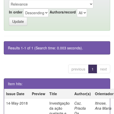
In order
Authors/record
Results 1-1 of 1 (Search time: 0.003 seconds).
previous
1
next
Item hits:
Issue Date
Preview
Title
Author(s)
Orientador
14-May-2018
Investigação
Caz,
Itinose,
da ação
Priscila
Ana Maria
quelante e
Da