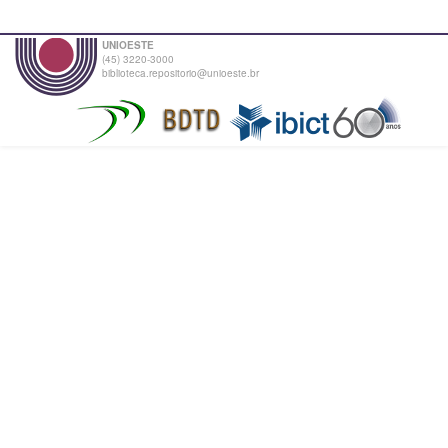
UNIOESTE
(45) 3220-3000
biblioteca.repositorio@unioeste.br