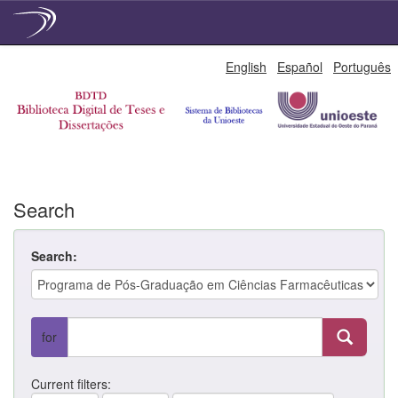
Skip
English
Español
Português
navigation
Search
Search:
for
Current filters: