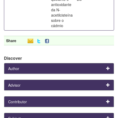
antioxidante
da N-
acetilcisteína
sobre o
cádmio
Share
Discover
Author
Advisor
Contributor