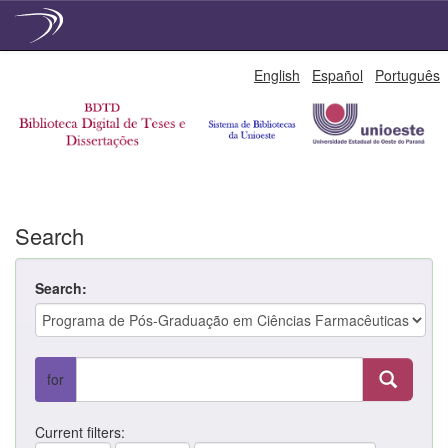
Skip
English
Español
Português
navigation
Search
Search:
for
Current filters: