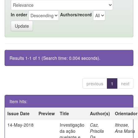
In order
Authors/record
Results 1-1 of 1 (Search time: 0.004 seconds).
previous
1
next
Item hits:
Issue Date
Preview
Title
Author(s)
Orientador
14-May-2018
Investigação
Caz,
Itinose,
da ação
Priscila
Ana Maria
quelante e
Da