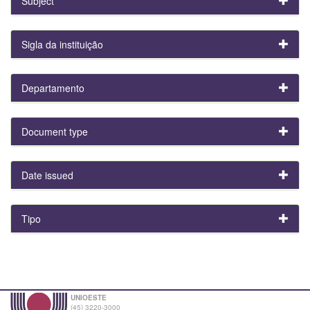
Subject
Sigla da instituição
Departamento
Document type
Date issued
Tipo
UNIOESTE
(45) 3220-3000