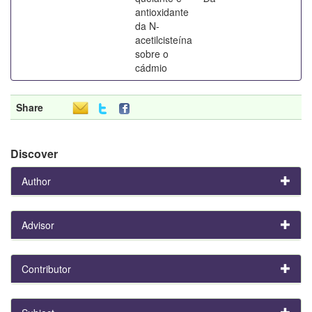
antioxidante
da N-
acetilcisteína
sobre o
cádmio
Share
Discover
Author
Advisor
Contributor