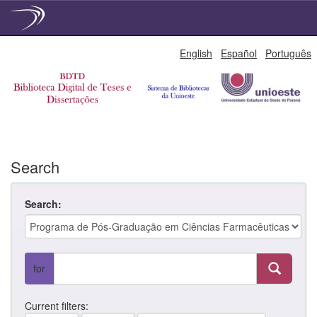
Skip
English
Español
Português
navigation
Search
Search:
for
Current filters: