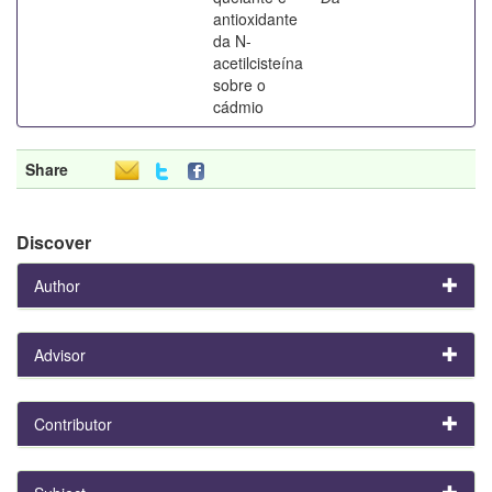
antioxidante
da N-
acetilcisteína
sobre o
cádmio
Share
Discover
Author
Advisor
Contributor