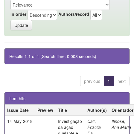
In order
Authors/record
Results 1-1 of 1 (Search time: 0.003 seconds).
previous
1
next
Item hits:
Issue Date
Preview
Title
Author(s)
Orientador
14-May-2018
Investigação
Caz,
Itinose,
da ação
Priscila
Ana Maria
quelante e
Da