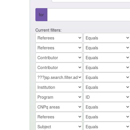
for
Current filters: