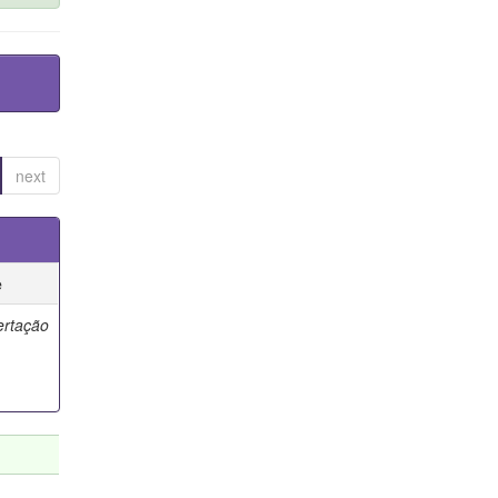
next
e
ertação