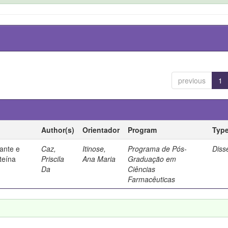
previous
1
Author(s)
Orientador
Program
Typ
ante e
Caz,
Itinose,
Programa de Pós-
Diss
steína
Priscila
Ana Maria
Graduação em
Da
Ciências
Farmacêuticas