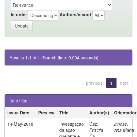
In order
Authors/record
Results 1-1 of 1 (Search time: 0.004 seconds).
previous
1
next
Item hits:
Issue Date
Preview
Title
Author(s)
Orientador
14-May-2018
Investigação
Caz,
Itinose,
da ação
Priscila
Ana Maria
quelante e
Da