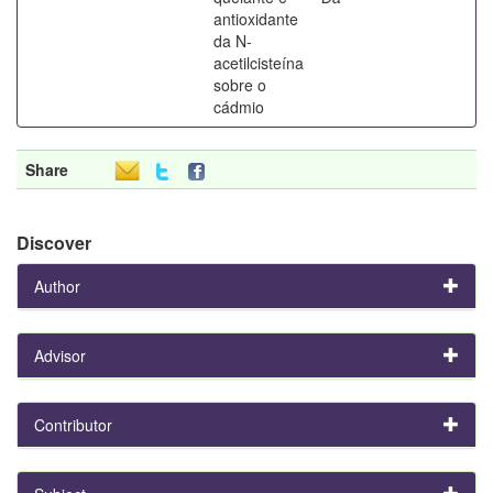
antioxidante
da N-
acetilcisteína
sobre o
cádmio
Share
Discover
Author
Advisor
Contributor