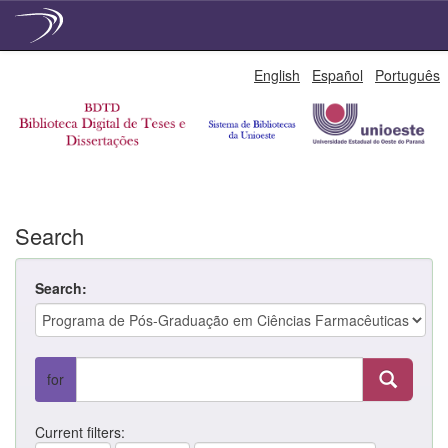
Skip
English
Español
Português
navigation
Search
Search:
for
Current filters: