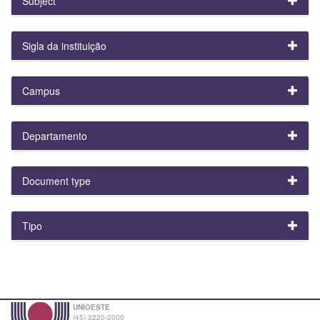
Subject
Sigla da instituição
Campus
Departamento
Document type
Tipo
UNIOESTE
(45) 3220-3000