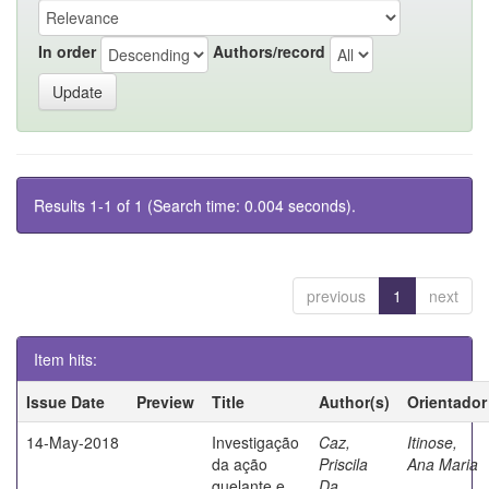
In order
Authors/record
Results 1-1 of 1 (Search time: 0.004 seconds).
previous
1
next
Item hits:
Issue Date
Preview
Title
Author(s)
Orientador
14-May-2018
Investigação
Caz,
Itinose,
da ação
Priscila
Ana Maria
quelante e
Da