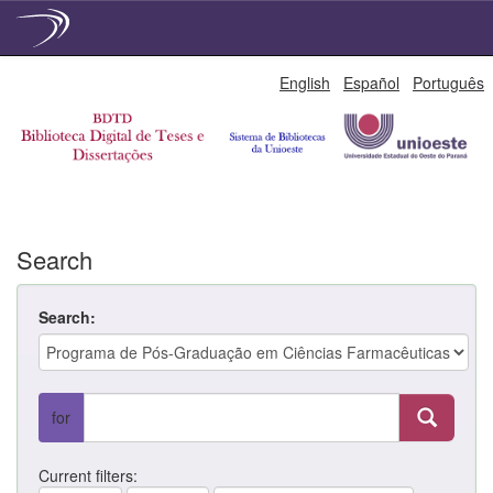
Skip
English
Español
Português
navigation
Search
Search:
for
Current filters: