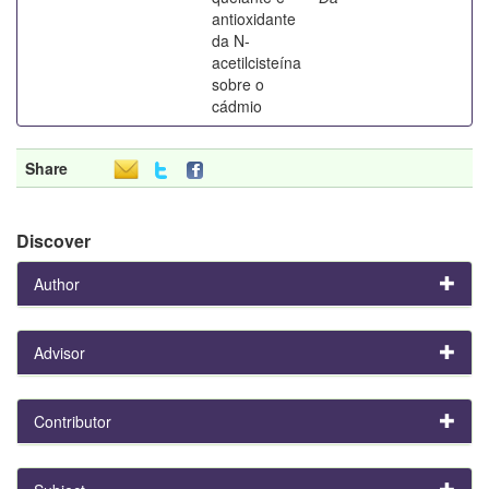
antioxidante
da N-
acetilcisteína
sobre o
cádmio
Share
Discover
Author
Advisor
Contributor