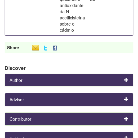
antioxidante
da N-
acetilcisteína
sobre o
cádmio
Share
Discover
Author
Advisor
Contributor