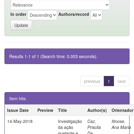
In order
Authors/record
Results 1-1 of 1 (Search time: 0.003 seconds).
previous
1
next
Item hits:
Issue Date
Preview
Title
Author(s)
Orientador
14-May-2018
Investigação
Caz,
Itinose,
da ação
Priscila
Ana Maria
quelante e
Da