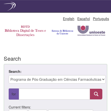
Skip
English
Español
Português
navigation
Search
Search:
for
Current filters: