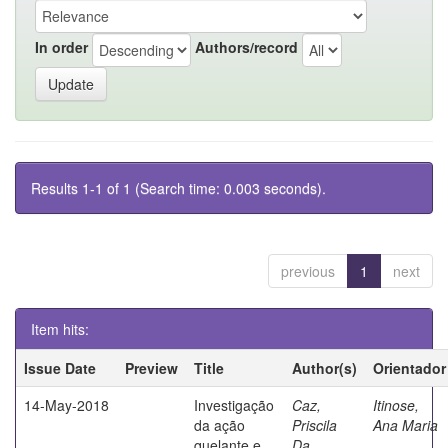
In order
Authors/record
Results 1-1 of 1 (Search time: 0.003 seconds).
previous
1
next
Item hits:
Issue Date
Preview
Title
Author(s)
Orientador
14-May-2018
Investigação
Caz,
Itinose,
da ação
Priscila
Ana Maria
quelante e
Da