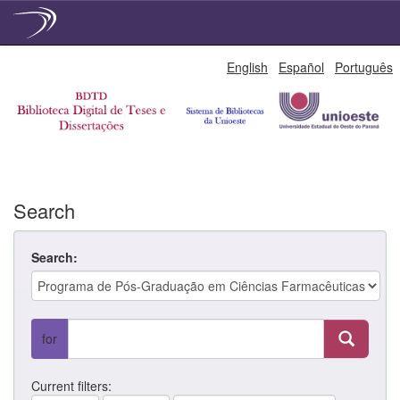
Skip
English
Español
Português
navigation
Search
Search:
for
Current filters: