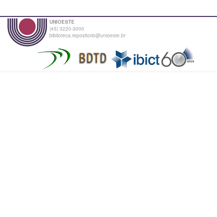
UNIOESTE
(45) 3220-3000
biblioteca.repositorio@unioeste.br