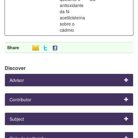
antioxidante
da N-
acetilcisteína
sobre o
cádmio
Share
Discover
Advisor
Contributor
Subject