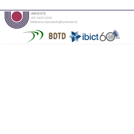
UNIOESTE
(45) 3220-3000
biblioteca.repositorio@unioeste.br