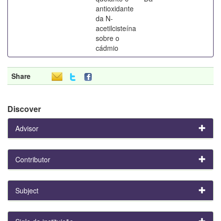
antioxidante
da N-
acetilcisteína
sobre o
cádmio
Share
Discover
Advisor
Contributor
Subject