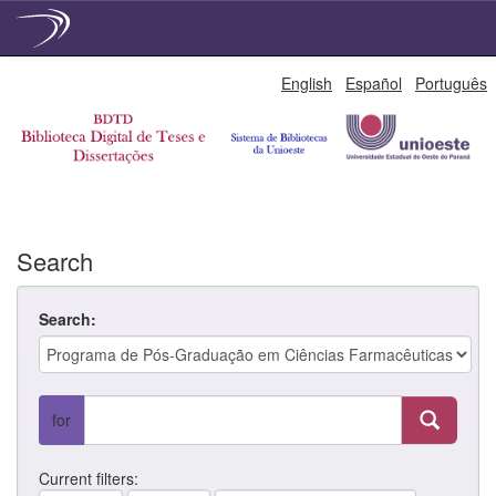
Skip
English
Español
Português
navigation
Search
Search:
for
Current filters: