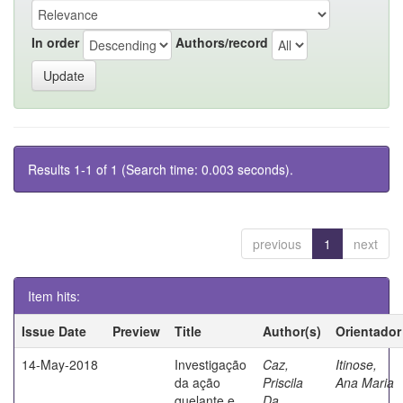
In order
Authors/record
Results 1-1 of 1 (Search time: 0.003 seconds).
previous
1
next
Item hits:
Issue Date
Preview
Title
Author(s)
Orientador
14-May-2018
Investigação
Caz,
Itinose,
da ação
Priscila
Ana Maria
quelante e
Da