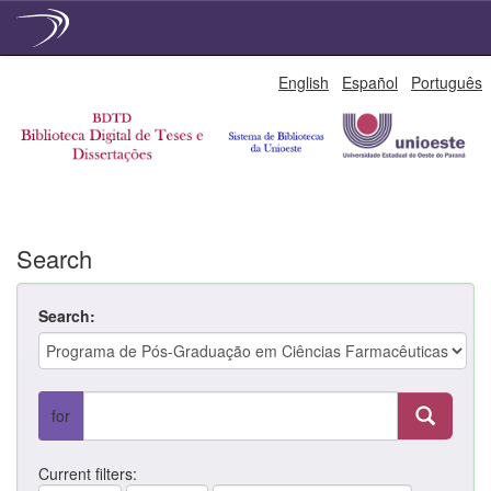
Skip
English
Español
Português
navigation
Search
Search:
for
Current filters: