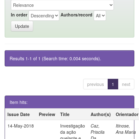
In order
Authors/record
Results 1-1 of 1 (Search time: 0.004 seconds).
previous
1
next
Item hits:
Issue Date
Preview
Title
Author(s)
Orientador
14-May-2018
Investigação
Caz,
Itinose,
da ação
Priscila
Ana Maria
quelante e
Da