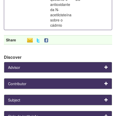
antioxidante
da N-
acetilcisteína
sobre o
cádmio
Share
Discover
Advisor
Contributor
Subject