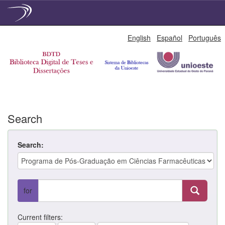
Skip
English
Español
Português
navigation
Search
Search:
for
Current filters: