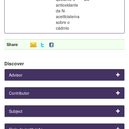
antioxidante
da N-
acetilcisteína
sobre o
cádmio
Share
Discover
Advisor
Contributor
Subject