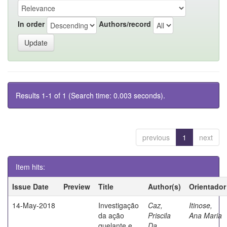
In order
Authors/record
Results 1-1 of 1 (Search time: 0.003 seconds).
previous
1
next
Item hits:
Issue Date
Preview
Title
Author(s)
Orientador
14-May-2018
Investigação
Caz,
Itinose,
da ação
Priscila
Ana Maria
quelante e
Da