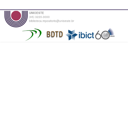
UNIOESTE
(45) 3220-3000
biblioteca.repositorio@unioeste.br