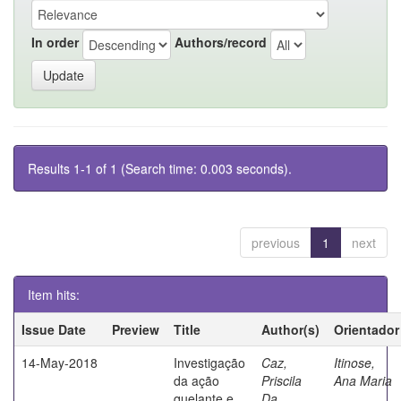
In order
Authors/record
Results 1-1 of 1 (Search time: 0.003 seconds).
previous
1
next
Item hits:
Issue Date
Preview
Title
Author(s)
Orientador
14-May-2018
Investigação
Caz,
Itinose,
da ação
Priscila
Ana Maria
quelante e
Da