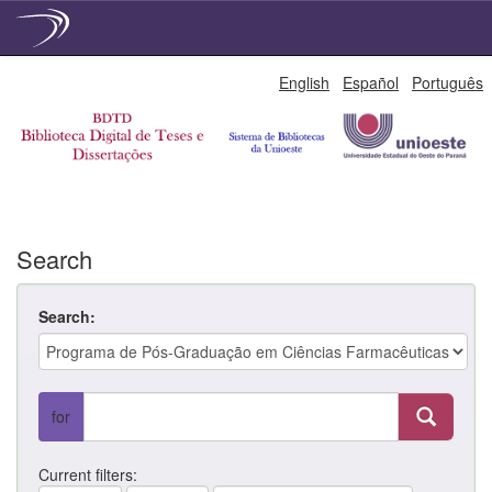
Skip
English
Español
Português
navigation
Search
Search:
for
Current filters: