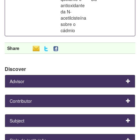
antioxidante
da N-
acetilcisteína
sobre o
cádmio
Share
Discover
Advisor
Contributor
Subject