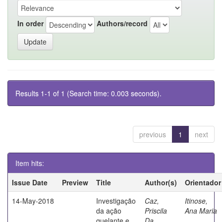
In order
Authors/record
Results 1-1 of 1 (Search time: 0.003 seconds).
previous
1
next
Item hits:
Issue Date
Preview
Title
Author(s)
Orientador
14-May-2018
Investigação
Caz,
Itinose,
da ação
Priscila
Ana Maria
quelante e
Da