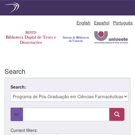
Skip
English
Español
Português
navigation
Search
Search:
for
Current filters: