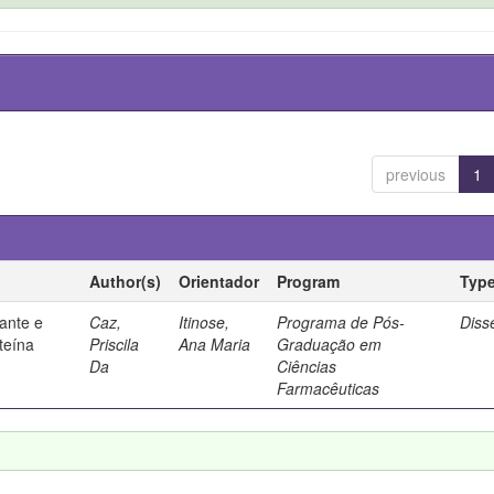
previous
1
Author(s)
Orientador
Program
Typ
ante e
Caz,
Itinose,
Programa de Pós-
Diss
steína
Priscila
Ana Maria
Graduação em
Da
Ciências
Farmacêuticas