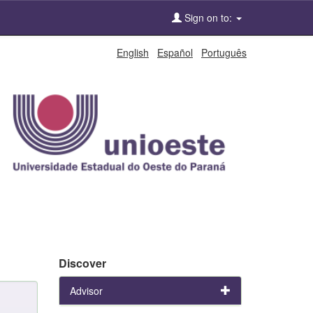
Sign on to:
English
Español
Português
Discover
Advisor