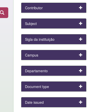
Contributor
Subject
Sigla da instituição
Campus
Departamento
Document type
Date issued