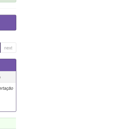
next
e
ertação