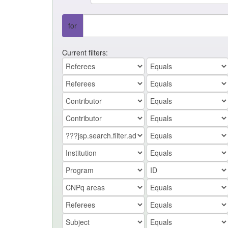
for
Current filters: