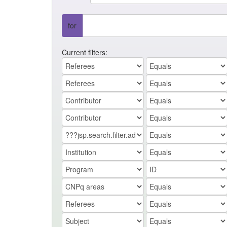
for
Current filters: