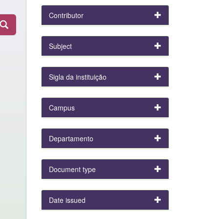
Contributor
Subject
Sigla da instituição
Campus
Departamento
Document type
Date issued