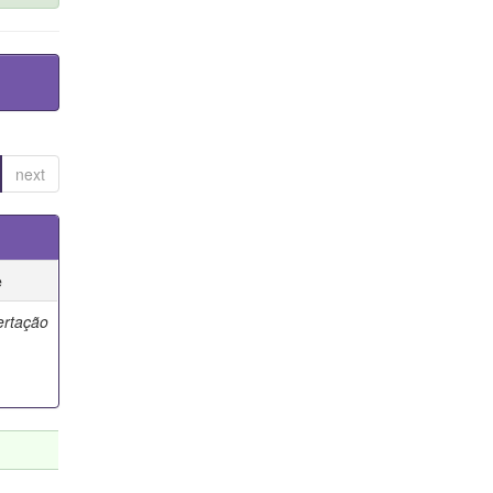
next
e
ertação