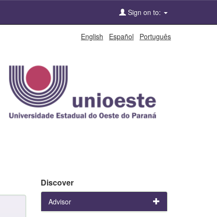
Sign on to:
English
Español
Português
Discover
Advisor