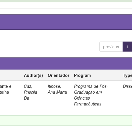
previous
1
Author(s)
Orientador
Program
Typ
ante e
Caz,
Itinose,
Programa de Pós-
Diss
steína
Priscila
Ana Maria
Graduação em
Da
Ciências
Farmacêuticas