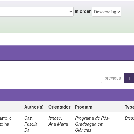
In order
previous
1
Author(s)
Orientador
Program
Typ
ante e
Caz,
Itinose,
Programa de Pós-
Diss
steína
Priscila
Ana Maria
Graduação em
Da
Ciências