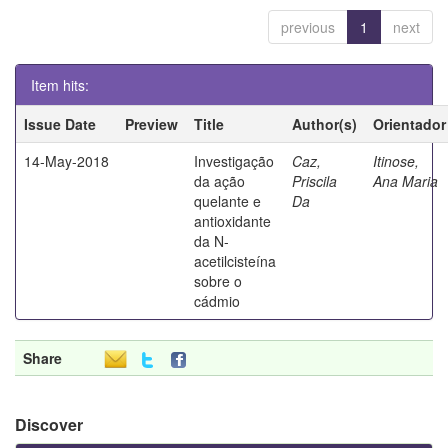
previous
1
next
Item hits:
Issue Date
Preview
Title
Author(s)
Orientador
14-May-2018
Investigação
Caz,
Itinose,
da ação
Priscila
Ana Maria
quelante e
Da
antioxidante
da N-
acetilcisteína
sobre o
cádmio
Share
Discover