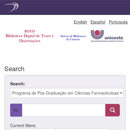
Skip
English
Español
Português
navigation
Search
Search:
for
Current filters: