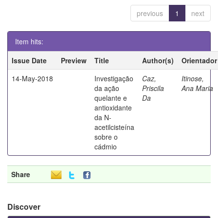
previous
1
next
Item hits:
Issue Date
Preview
Title
Author(s)
Orientador
14-May-2018
Investigação
Caz,
Itinose,
da ação
Priscila
Ana Maria
quelante e
Da
antioxidante
da N-
acetilcisteína
sobre o
cádmio
Share
Discover