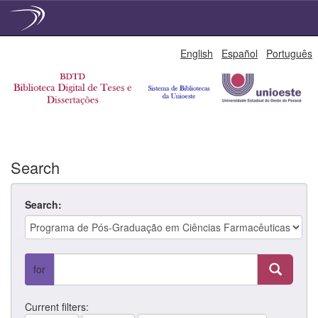
Skip
English
Español
Português
navigation
Search
Search:
for
Current filters: