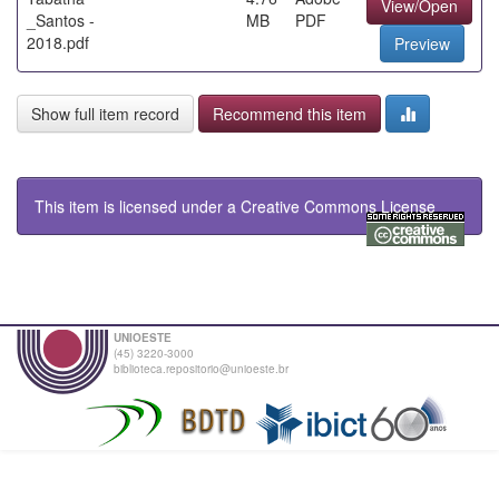
View/Open
_Santos -
MB
PDF
2018.pdf
Preview
Show full item record
Recommend this item
This item is licensed under a
Creative Commons License
UNIOESTE
(45) 3220-3000
biblioteca.repositorio@unioeste.br