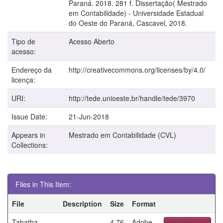
Paraná. 2018. 281 f. Dissertação( Mestrado
em Contabilidade) - Universidade Estadual
do Oeste do Paraná, Cascavel, 2018.
Tipo de
Acesso Aberto
acesso:
Endereço da
http://creativecommons.org/licenses/by/4.0/
licença:
URI:
http://tede.unioeste.br/handle/tede/3970
Issue Date:
21-Jun-2018
Appears in
Mestrado em Contabilidade (CVL)
Collections:
Files in This Item:
File
Description
Size
Format
Tabatha
4.76
Adobe