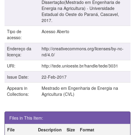
Dissertação(Mestrado em Engenharia de
Energia na Agricultura) - Universidade
Estadual do Oeste do Paraná, Cascavel,
2017.
Tipo de
Acesso Aberto
acesso:
Endereço da
http://creativecommons.org/licenses/by-nc-
licença:
nd/4.0/
URI:
http://tede.unioeste.br/handle/tede/3031
Issue Date:
22-Feb-2017
Appears in
Mestrado em Engenharia de Energia na
Collections:
Agricultura (CVL)
Files in This Item:
File
Description
Size
Format