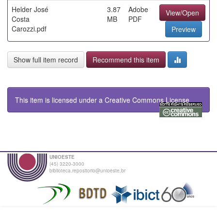
Helder José
3.87
Adobe
View/Open
Costa
MB
PDF
Carozzi.pdf
Preview
Show full item record
Recommend this item
This item is licensed under a
Creative Commons License
UNIOESTE
(45) 3220-3000
biblioteca.repositorio@unioeste.br