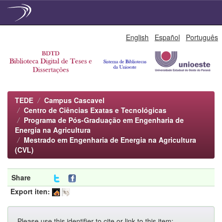
Skip
English
Español
Português
navigation
TEDE
Campus Cascavel
Centro de Ciências Exatas e Tecnológicas
Programa de Pós-Graduação em Engenharia de
Energia na Agricultura
Mestrado em Engenharia de Energia na Agricultura
(CVL)
Share
Export iten:
Please use this identifier to cite or link to this item: