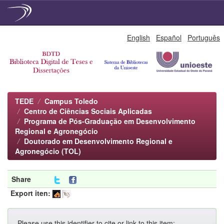
Skip
English
Español
Português
navigation
TEDE
Campus Toledo
Centro de Ciências Sociais Aplicadas
Programa de Pós-Graduação em Desenvolvimento
Regional e Agronegócio
Doutorado em Desenvolvimento Regional e
Agronegócio (TOL)
Share
Export iten:
Please use this identifier to cite or link to this item: