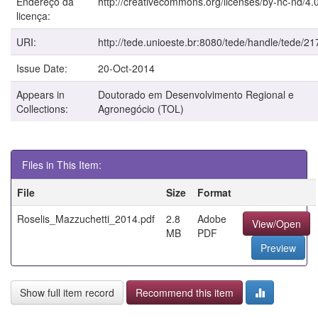
Endereço da
http://creativecommons.org/licenses/by-nc-nd/4.0
licença:
URI:
http://tede.unioeste.br:8080/tede/handle/tede/21
Issue Date:
20-Oct-2014
Appears in
Doutorado em Desenvolvimento Regional e
Collections:
Agronegócio (TOL)
Files in This Item:
File
Size
Format
Roselis_Mazzuchetti_2014.pdf
2.8
Adobe
View/Open
MB
PDF
Preview
Show full item record
Recommend this item