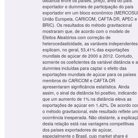
distância entre os países, preço, área do país
exportador e dummies de participação do país
exportador em um bloco econômico (MERCOSU
União Europeia, CARICOM, CAFTA-DR, APEC e
BRIC). Os resultados do método gravitacional
mostraram que, de acordo com o modelo de
Efeitos Aleatórios com correção de
heterocedasticidade, as variáveis independentes
explicam, no geral, 53,41% das exportações
mundiais de açúcar de 2000 a 2012. Contudo,
somente os coeficientes da variável distância e 
dummies incluídas para captar o efeito das
exportações mundiais de açúcar para os países
membros do CARICOM e CAFTA-DR
apresentaram significância estatística. Ainda
assim, o sinal da distância foi positivo, indicando
que um aumento de 1% na distância eleva as
exportações de açúcar em 1,42%. De acordo c
o método gravitacional, este resultado reflete u
ocorrência inesperada. Não obstante, a explicaç
desta relação está nas vantagens competitivas
dos países exportadores de açúcar,
especialmente o Brasil, cujo market share é