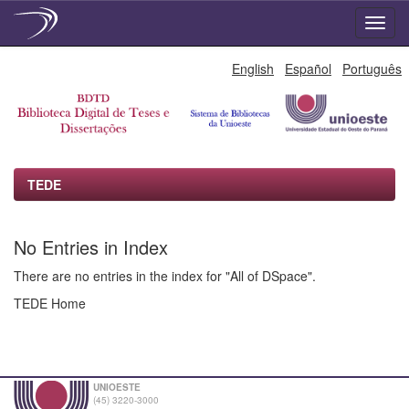
Skip
English
Español
Português
navigation
TEDE
No Entries in Index
There are no entries in the index for "All of DSpace".
TEDE Home
UNIOESTE
(45) 3220-3000