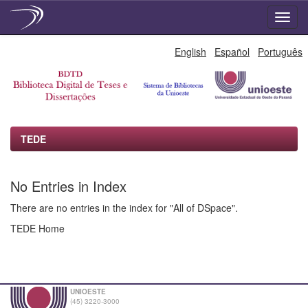
Skip
English
Español
Português
navigation
TEDE
No Entries in Index
There are no entries in the index for "All of DSpace".
TEDE Home
UNIOESTE
(45) 3220-3000