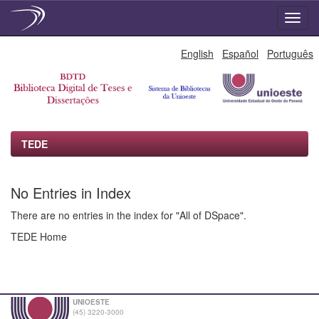
Skip
English
Español
Português
navigation
TEDE
No Entries in Index
There are no entries in the index for "All of DSpace".
TEDE Home
UNIOESTE
(45) 3220-3000