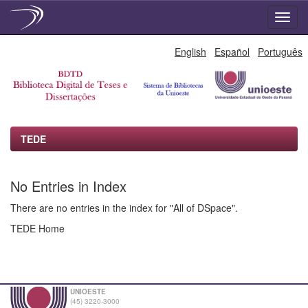
Skip
English
Español
Português
navigation
TEDE
No Entries in Index
There are no entries in the index for "All of DSpace".
TEDE Home
UNIOESTE
(45) 3220-3000