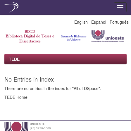
Skip
English
Español
Português
navigation
TEDE
No Entries in Index
There are no entries in the index for "All of DSpace".
TEDE Home
UNIOESTE
(45) 3220-3000