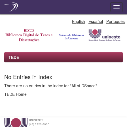
Skip
English
Español
Português
navigation
TEDE
No Entries in Index
There are no entries in the index for "All of DSpace".
TEDE Home
UNIOESTE
(45) 3220-3000