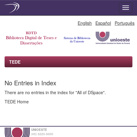
Skip
English
Español
Português
navigation
TEDE
No Entries in Index
There are no entries in the index for "All of DSpace".
TEDE Home
UNIOESTE
(45) 3220-3000