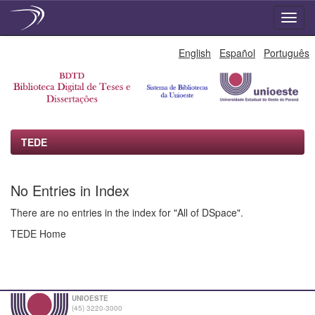
Skip
English
Español
Português
navigation
TEDE
No Entries in Index
There are no entries in the index for "All of DSpace".
TEDE Home
UNIOESTE
(45) 3220-3000