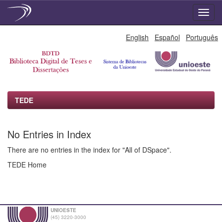
Skip
English
Español
Português
navigation
TEDE
No Entries in Index
There are no entries in the index for "All of DSpace".
TEDE Home
UNIOESTE
(45) 3220-3000