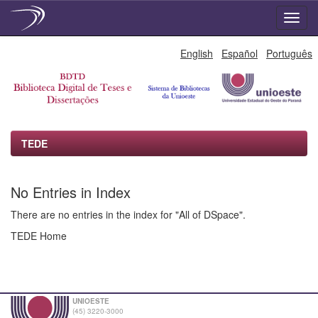
Skip
English
Español
Português
navigation
TEDE
No Entries in Index
There are no entries in the index for "All of DSpace".
TEDE Home
UNIOESTE
(45) 3220-3000