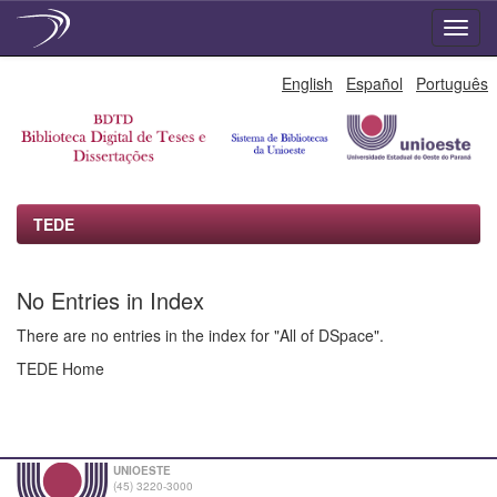
Skip
English
Español
Português
navigation
TEDE
No Entries in Index
There are no entries in the index for "All of DSpace".
TEDE Home
UNIOESTE
(45) 3220-3000