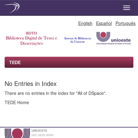
Skip
English
Español
Português
navigation
TEDE
No Entries in Index
There are no entries in the index for "All of DSpace".
TEDE Home
UNIOESTE
(45) 3220-3000