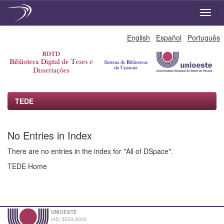
Skip
English
Español
Português
navigation
TEDE
No Entries in Index
There are no entries in the index for "All of DSpace".
TEDE Home
UNIOESTE
(45) 3220-3000