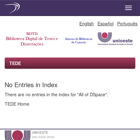
Skip
English
Español
Português
navigation
TEDE
No Entries in Index
There are no entries in the index for "All of DSpace".
TEDE Home
UNIOESTE
(45) 3220-3000