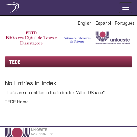
Skip
English
Español
Português
navigation
TEDE
No Entries in Index
There are no entries in the index for "All of DSpace".
TEDE Home
UNIOESTE
(45) 3220-3000