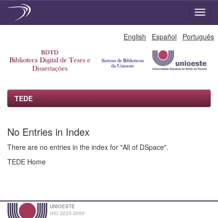
Skip
English
Español
Português
navigation
TEDE
No Entries in Index
There are no entries in the index for "All of DSpace".
TEDE Home
UNIOESTE
(45) 3220-3000