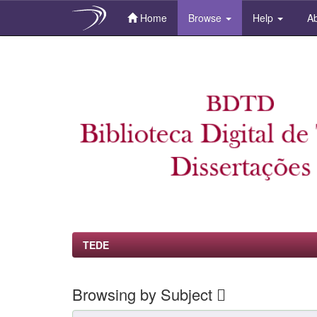
Home
Browse
Help
Ab
Skip
navigation
TEDE
Browsing by Subject
