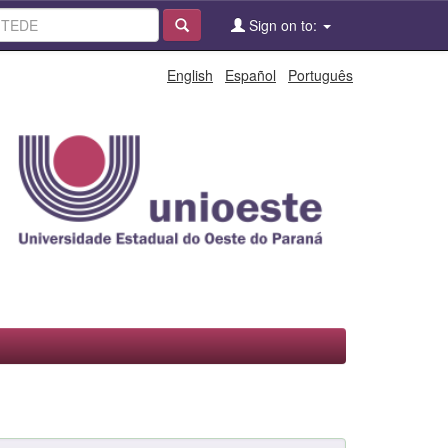
Sign on to:
English
Español
Português