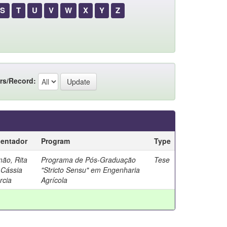
S
T
U
V
W
X
Y
Z
rs/Record:
ientador
Program
Type
mão, Rita
Programa de Pós-Graduação
Tese
 Cássia
"Stricto Sensu" em Engenharia
rcia
Agrícola