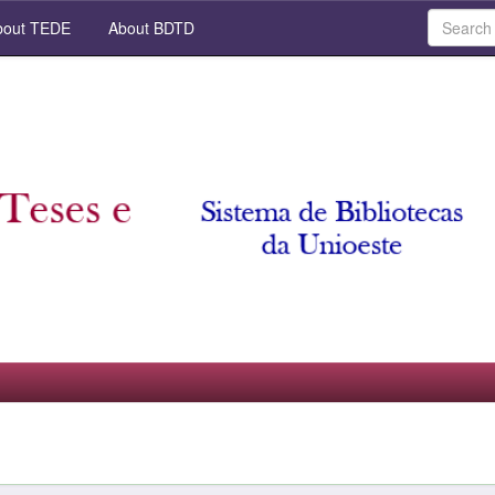
out TEDE
About BDTD