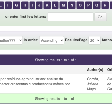
E
F
G
H
I
J
K
L
M
N
O
P
Q
R
or enter first few letters:
In order:
Results/Page
Autho
Showing results 1 to 1 of 1
Author(s)
Or
 por resíduos agroindustriais: análise da
Corrêa,
Si
bacter crescentus e produçãoenzimática por
Juliana
de
Moço
Ga
Showing results 1 to 1 of 1