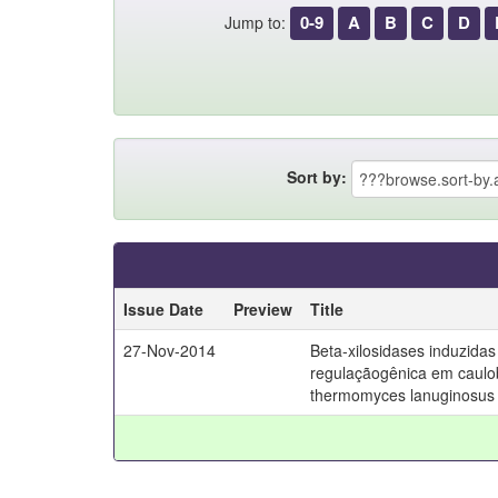
0-9
A
B
C
D
Jump to:
Sort by:
Issue Date
Preview
Title
27-Nov-2014
Beta-xilosidases induzidas
regulaçãogênica em caulo
thermomyces lanuginosus