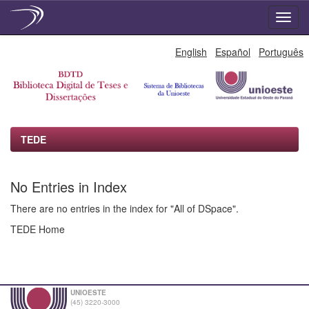
Skip
English
Español
Português
navigation
TEDE
No Entries in Index
There are no entries in the index for "All of DSpace".
TEDE Home
UNIOESTE
(45) 3220-3000