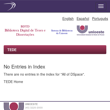
Skip
English
Español
Português
navigation
TEDE
No Entries in Index
There are no entries in the index for "All of DSpace".
TEDE Home
UNIOESTE
(45) 3220-3000