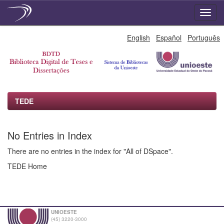
Skip
English
Español
Português
navigation
TEDE
No Entries in Index
There are no entries in the index for "All of DSpace".
TEDE Home
UNIOESTE
(45) 3220-3000