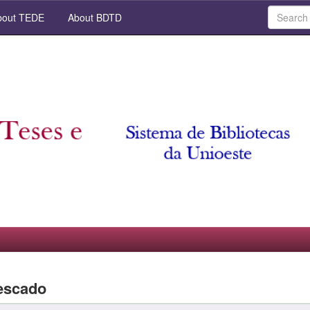
out TEDE
About BDTD
escado