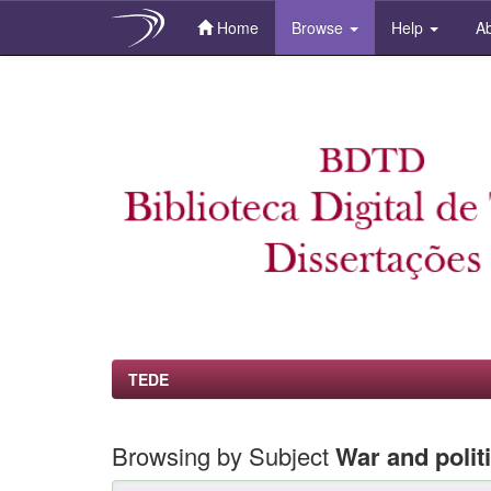
Home
Browse
Help
Ab
Skip
navigation
TEDE
Browsing by Subject
War and polit