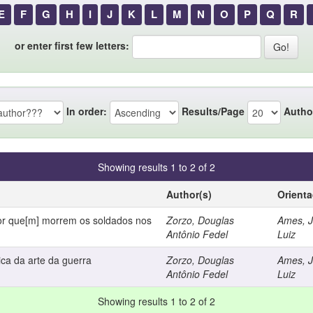
E
F
G
H
I
J
K
L
M
N
O
P
Q
R
or enter first few letters:
In order:
Results/Page
Autho
Showing results 1 to 2 of 2
Author(s)
Orient
or que[m] morrem os soldados nos
Zorzo, Douglas
Ames, 
Antônio Fedel
Luiz
ica da arte da guerra
Zorzo, Douglas
Ames, 
Antônio Fedel
Luiz
Showing results 1 to 2 of 2