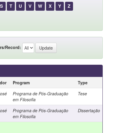
S
T
U
V
W
X
Y
Z
rs/Record:
ador
Program
Type
José
Programa de Pós-Graduação
Tese
em Filosofia
José
Programa de Pós-Graduação
Dissertação
em Filosofia