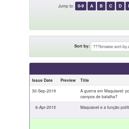
0-9
A
B
C
D
Jump to:
Sort by:
Issue Date
Preview
Title
30-Sep-2019
A guerra em Maquiavel: p
campos de batalha?
6-Apr-2015
Maquiavel e a função polít