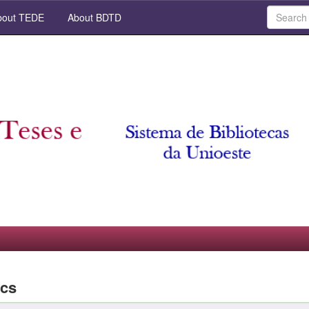
out TEDE
About BDTD
ics