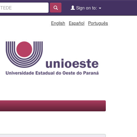
Sign on to:
English
Español
Português